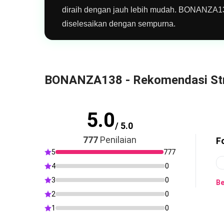
diraih dengan jauh lebih mudah. BONANZA1
diselesaikan dengan sempurna.
BONANZA138 - Rekomendasi Stra
5.0
/ 5.0
777
Penilaian
F
5
777
4
0
3
0
Be
2
0
1
0