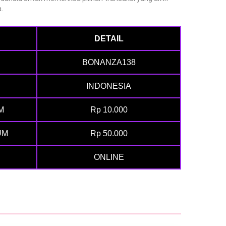
.
DETAIL
BONANZA138
INDONESIA
M
Rp 10.000
UM
Rp 50.000
ONLINE