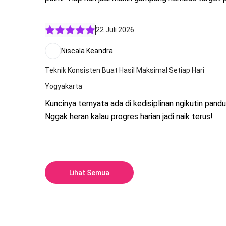
22 Juli 2026
Niscala Keandra
Teknik Konsisten Buat Hasil Maksimal Setiap Hari
Yogyakarta
Kuncinya ternyata ada di kedisiplinan ngikutin pan
Nggak heran kalau progres harian jadi naik terus!
Lihat Semua
D