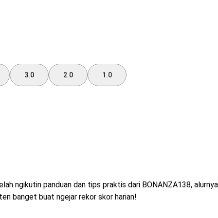
3.0
2.0
1.0
telah ngikutin panduan dan tips praktis dari BONANZA138, alurnya
ten banget buat ngejar rekor skor harian!