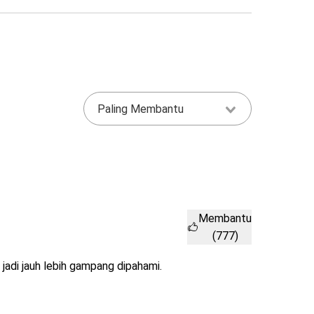
Paling Membantu
Membantu
(777)
 jadi jauh lebih gampang dipahami.