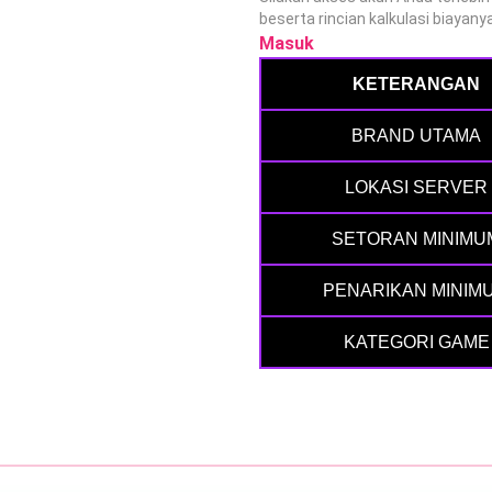
beserta rincian kalkulasi biayanya
Masuk
KETERANGAN
BRAND UTAMA
LOKASI SERVER
SETORAN MINIMU
PENARIKAN MINIM
KATEGORI GAME