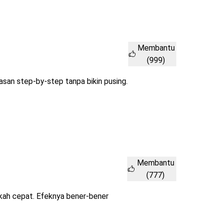
Membantu
(999)
asan step-by-step tanpa bikin pusing.
Membantu
(777)
gkah cepat. Efeknya bener-bener