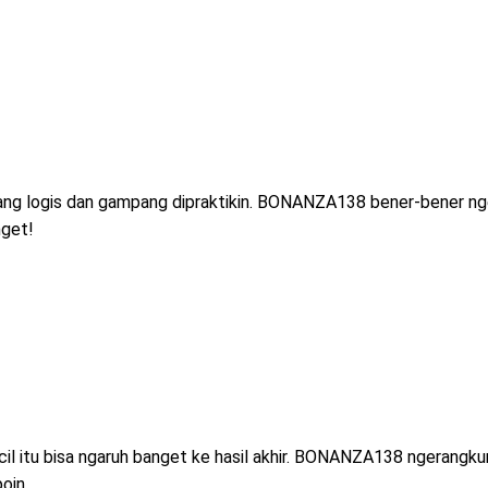
ang logis dan gampang dipraktikin. BONANZA138 bener-bener ng
nget!
il itu bisa ngaruh banget ke hasil akhir. BONANZA138 ngerang
oin.