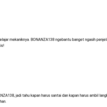
us belajar mekaniknya. BONANZA138 ngebantu banget ngasih penjel
is!
ZA138, jadi tahu kapan harus santai dan kapan harus ambil lan
han.