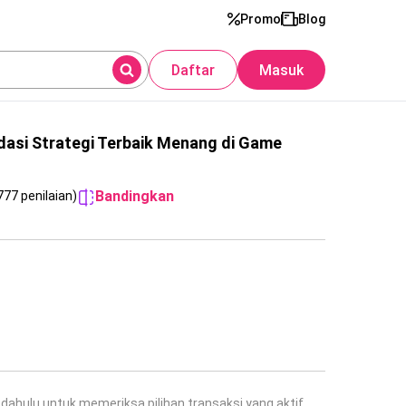
Promo
Blog
Daftar
Masuk
si Strategi Terbaik Menang di Game
Bandingkan
777 penilaian)
 dahulu untuk memeriksa pilihan transaksi yang aktif