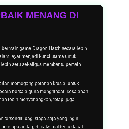
RBAIK MENANG DI
 bermain game Dragon Hatch secara lebih
lam layar menjadi kunci utama untuk
an lebih seru sekaligus membantu pemain
harian memegang peranan krusial untuk
ecara berkala guna menghindari kesalahan
inan lebih menyenangkan, tetapi juga
tersendiri bagi siapa saja yang ingin
pencapaian target maksimal tentu dapat