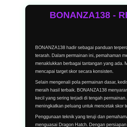
BONANZA138 - R
BONANZA138 hadir sebagai panduan terperca
terarah. Dalam permainan ini, pemahaman me
menaklukkan berbagai tantangan yang ada. Mel
mencapai target skor secara konsisten.
Selain mengenali pola permainan dasar, kedi
meraih hasil terbaik. BONANZA138 menyaran
kecil yang sering terjadi di tengah permaina
meningkatkan peluang untuk mencetak skor ter
Penggunaan teknik yang teruji dan pemahaman
menguasai Dragon Hatch. Dengan persiapan y