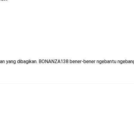
duan yang dibagikan. BONANZA138 bener-bener ngebantu ngebangun
Akses & Pelayanan
apatkan
Spes
BONANZA138 Resmi