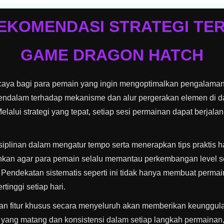
EKOMENDASI STRATEGI TE
GAME DRAGON HATCH
ya bagi para pemain yang ingin mengoptimalkan pengalaman
ndalam terhadap mekanisme dan alur pergerakan elemen di da
alui strategi yang tepat, setiap sesi permainan dapat berjal
siplinan dalam mengatur tempo serta menerapkan tips praktis 
kan agar para pemain selalu memantau perkembangan level s
n. Pendekatan sistematis seperti ini tidak hanya membuat perma
tinggi setiap hari.
 fitur khusus secara menyeluruh akan memberikan keunggulan 
ang matang dan konsistensi dalam setiap langkah permainan, 