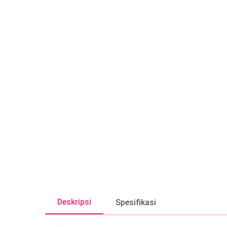
Deskripsi
Spesifikasi